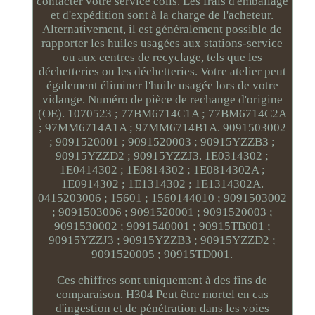
contacter votre service colis. Les frais d'emballage
et d'expédition sont à la charge de l'acheteur.
Alternativement, il est généralement possible de
rapporter les huiles usagées aux stations-service
ou aux centres de recyclage, tels que les
déchetteries ou les déchetteries. Votre atelier peut
également éliminer l'huile usagée lors de votre
vidange. Numéro de pièce de rechange d'origine
(OE). 1070523 ; 77BM6714C1A ; 77BM6714C2A
; 97MM6714A1A ; 97MM6714B1A. 9091503002
; 9091520001 ; 9091520003 ; 90915YZZB3 ;
90915YZZD2 ; 90915YZZJ3. 1E0314302 ;
1E0414302 ; 1E0814302 ; 1E0814302A ;
1E0914302 ; 1E1314302 ; 1E1314302A.
0415203006 ; 15601 ; 1560144010 ; 9091503002
; 9091503006 ; 9091520001 ; 9091520003 ;
9091530002 ; 9091540001 ; 90915TB001 ;
90915YZZJ3 ; 90915YZZB3 ; 90915YZZD2 ;
9091520005 ; 90915TD001.
Ces chiffres sont uniquement à des fins de
comparaison. H304 Peut être mortel en cas
d'ingestion et de pénétration dans les voies