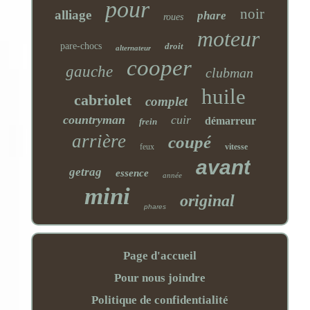
pour
noir
alliage
phare
roues
moteur
pare-chocs
droit
alternateur
cooper
gauche
clubman
huile
cabriolet
complet
countryman
cuir
démarreur
frein
arrière
coupé
feux
vitesse
avant
getrag
essence
année
mini
original
phares
Page d'accueil
Pour nous joindre
Politique de confidentialité