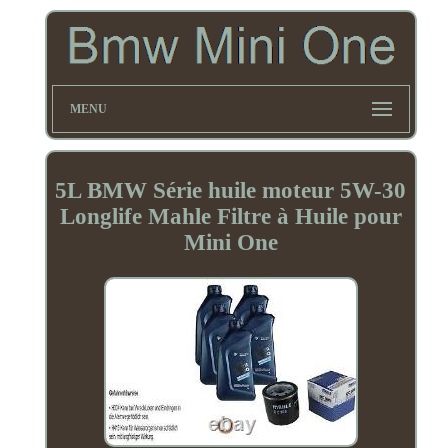
MENU
5L BMW Série huile moteur 5W-30
Longlife Mahle Filtre à Huile pour
Mini One