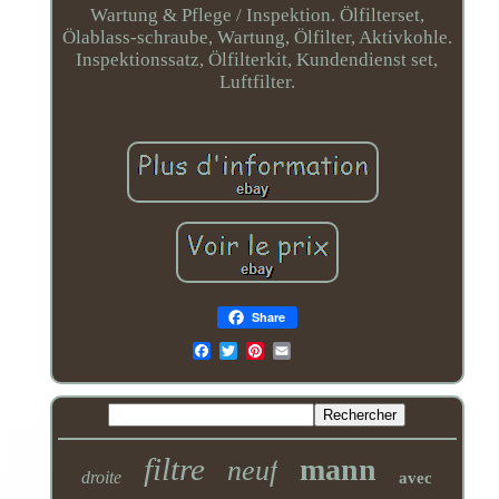
Wartung & Pflege / Inspektion. Ölfilterset,
Ölablass-schraube, Wartung, Ölfilter, Aktivkohle.
Inspektionssatz, Ölfilterkit, Kundendienst set,
Luftfilter.
Share
Email
filtre
mann
neuf
droite
avec