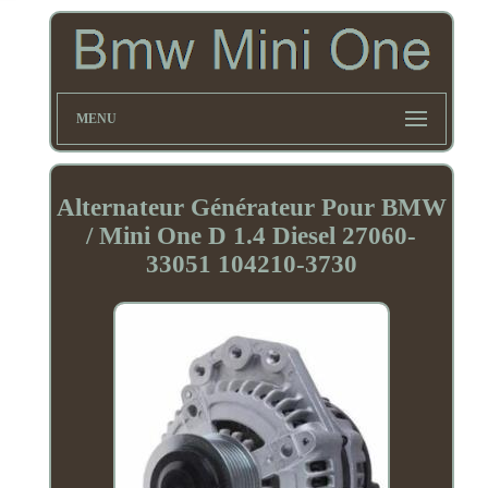
MENU
Alternateur Générateur Pour BMW
/ Mini One D 1.4 Diesel 27060-
33051 104210-3730