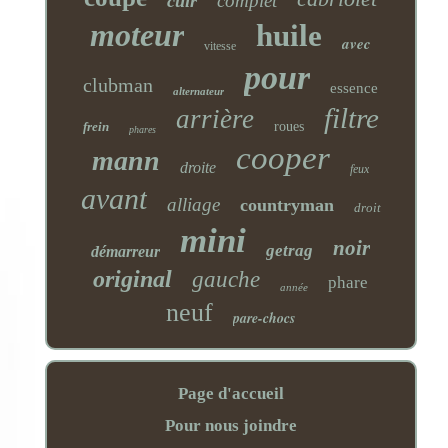
complet
cuir
moteur
huile
avec
vitesse
pour
clubman
essence
alternateur
filtre
arrière
frein
roues
phares
cooper
mann
droite
feux
avant
alliage
countryman
droit
mini
noir
getrag
démarreur
original
gauche
phare
année
neuf
pare-chocs
Page d'accueil
Pour nous joindre