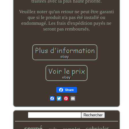
traitées avec la plus haute priorité.
Veuillez noter qu'un retour ne peut être garanti
que si le produit n'a pas été installé ou
endommagé. Les frais d'expédition payés ne
seront pas remboursés.
Share
Email
coupé
cabriolet