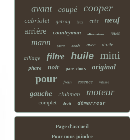
cooper
avant
coupé
neuf
cabriolet
cuir
getrag
feux
arrière
countryman
roues
alternateur
mann
droite
avec
année
phares
mini
huile
filtre
alliage
original
noir
phare
pare-chocs
pour
essence
frein
vitesse
moteur
gauche
clubman
complet
démarreur
droit
Page d'accueil
Pour nous joindre