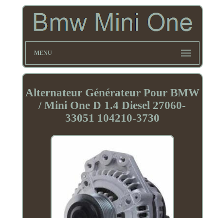
MENU
Alternateur Générateur Pour BMW
/ Mini One D 1.4 Diesel 27060-
33051 104210-3730