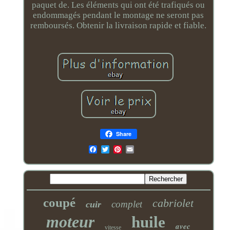
paquet de. Les éléments qui ont été trafiqués ou
endommagés pendant le montage ne seront pas
remboursés. Obtenir la livraison rapide et fiable.
Share
Email
coupé
cabriolet
complet
cuir
moteur
huile
avec
vitesse