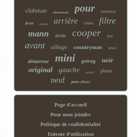
pour
clubman
essence
alternateur
filtre
arrière
frein
roues
phares
cooper
mann
droite
feux
avant
alliage
countryman
droit
mini
noir
getrag
démarreur
original
gauche
phare
année
neuf
pare-chocs
Page d'accueil
Pour nous joindre
Politique de confidentialité
Entente d'utilisation