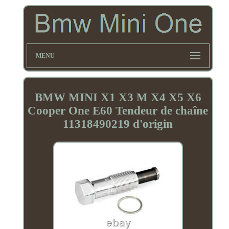
MENU
BMW MINI X1 X3 M X4 X5 X6
Cooper One E60 Tendeur de chaîne
11318490219 d'origin