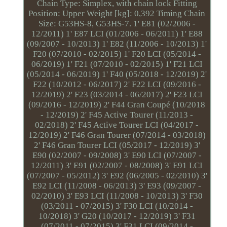
Chain Type: Simplex, with chain lock Fitting
Position: Upper Weight [kg]: 0,392 Timing Chain
Size: G53HS-8, G53HS-7. 1' E81 (02/2006 -
12/2011) 1' E87 LCI (01/2006 - 06/2011) 1' E88
(09/2007 - 10/2013) 1' E82 (11/2006 - 10/2013) 1'
F20 (07/2010 - 02/2015) 1' F20 LCI (05/2014 -
06/2019) 1' F21 (07/2010 - 02/2015) 1' F21 LCI
(05/2014 - 06/2019) 1' F40 (05/2018 - 12/2019) 2'
F22 (10/2012 - 06/2017) 2' F22 LCI (09/2016 -
12/2019) 2' F23 (03/2014 - 06/2017) 2' F23 LCI
(09/2016 - 12/2019) 2' F44 Gran Coupé (10/2018
- 12/2019) 2' F45 Active Tourer (11/2013 -
02/2018) 2' F45 Active Tourer LCI (04/2017 -
12/2019) 2' F46 Gran Tourer (07/2014 - 03/2018)
2' F46 Gran Tourer LCI (05/2017 - 12/2019) 3'
E90 (02/2007 - 09/2008) 3' E90 LCI (07/2007 -
12/2011) 3' E91 (02/2007 - 08/2008) 3' E91 LCI
(07/2007 - 05/2012) 3' E92 (06/2005 - 02/2010) 3'
E92 LCI (11/2008 - 06/2013) 3' E93 (09/2007 -
02/2010) 3' E93 LCI (11/2008 - 10/2013) 3' F30
(03/2011 - 07/2015) 3' F30 LCI (10/2014 -
10/2018) 3' G20 (10/2017 - 12/2019) 3' F31
(07/2011 - 07/2015) 3' F31 LCI (09/2014 -