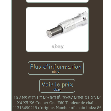
10 ANS SUR LE MARCHÉ. BMW MINI X1 X3 M
X4 X5 X6 Cooper One E60 Tendeur de chaîne
11318490219 d'origine. Number of chain links: 86