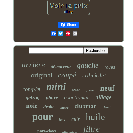
Share
Email
arrière
gauche
démarreur
roues
coupé
original
cabriolet
mini
neuf
complet
avec
frein
alliage
countryman
getrag
phare
noir
clubman
droite
droit
année
pour
huile
cuir
feux
filtre
pare-chocs
alternateur