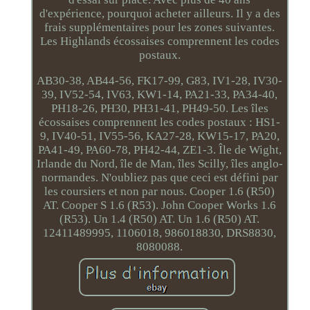
d'expérience, pourquoi acheter ailleurs. Il y a des
frais supplémentaires pour les zones suivantes.
Les Highlands écossaises comprennent les codes
postaux.
AB30-38, AB44-56, FK17-99, G83, IV1-28, IV30-
39, IV52-54, IV63, KW1-14, PA21-33, PA34-40,
PH18-26, PH30, PH31-41, PH49-50. Les îles
écossaises comprennent les codes postaux : HS1-
9, IV40-51, IV55-56, KA27-28, KW15-17, PA20,
PA41-49, PA60-78, PH42-44, ZE1-3. Île de Wight,
Irlande du Nord, île de Man, îles Scilly, îles anglo-
normandes. N'oubliez pas que ceci est défini par
les coursiers et non par nous. Cooper 1.6 (R50)
AT. Cooper S 1.6 (R53). John Cooper Works 1.6
(R53). Un 1.4 (R50) AT. Un 1.6 (R50) AT.
12411489995, 1106018, 986018830, DRS8830,
8080088.