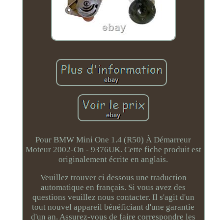
Pour BMW Mini One 1.4 (R50) À Démarreur
Moteur 2002-On - 9376UK. Cette fiche produit est
originalement écrite en anglais.
Veuillez trouver ci dessous une traduction
automatique en français. Si vous avez des
questions veuillez nous contacter. Il s'agit d'un
tout nouvel appareil bénéficiant d'une garantie
d'un an. Assurez-vous de faire correspondre les