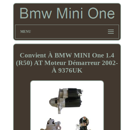
MENU
Convient À BMW MINI One 1.4
(R50) AT Moteur Démarreur 2002-
À 9376UK