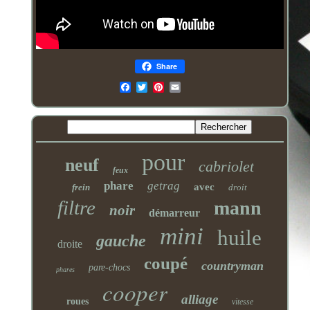
Share
Email
pour
neuf
cabriolet
feux
phare
getrag
avec
frein
droit
filtre
mann
noir
démarreur
mini
huile
gauche
droite
coupé
countryman
pare-chocs
phares
cooper
alliage
roues
vitesse