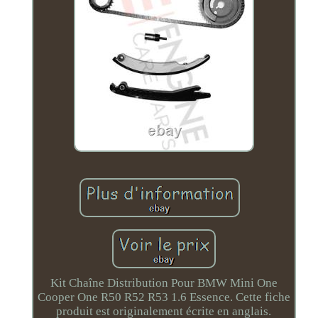
Kit Chaîne Distribution Pour BMW Mini One
Cooper One R50 R52 R53 1.6 Essence. Cette fiche
produit est originalement écrite en anglais.