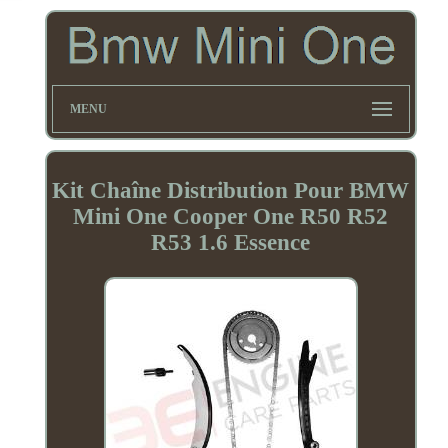
MENU
Kit Chaîne Distribution Pour BMW
Mini One Cooper One R50 R52
R53 1.6 Essence