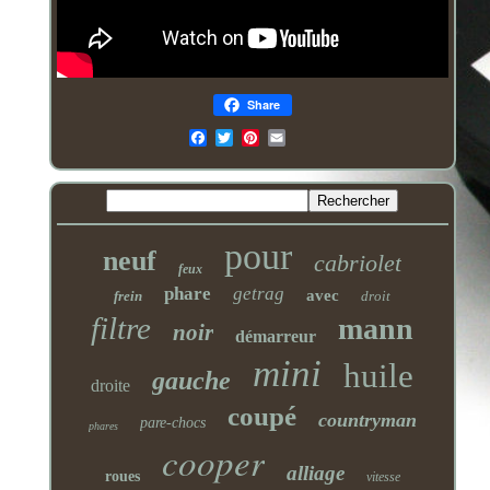
Share
Email
pour
neuf
cabriolet
feux
phare
getrag
avec
frein
droit
filtre
mann
noir
démarreur
mini
huile
gauche
droite
coupé
countryman
pare-chocs
phares
cooper
alliage
roues
vitesse