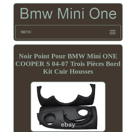
MENU
Noir Point Pour BMW Mini ONE
COOPER S 04-07 Trois Pièces Bord
Kit Cuir Housses