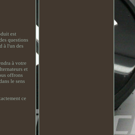
uit est
 des questions
d à l'un des
endra à votre
ternateurs et
ous offrons
dans le sens
xactement ce