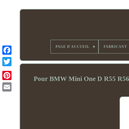
PAGE D'ACCUEIL
FABRICANT
Pour BMW Mini One D R55 R56 1