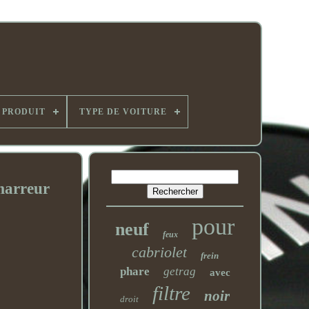
 PRODUIT
TYPE DE VOITURE
marreur
pour
neuf
feux
cabriolet
frein
phare
getrag
avec
filtre
noir
droit