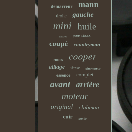
mann
démarreur
gauche
droite
mini
huile
pare-chocs
phares
coupé
countryman
cooper
roues
alliage
vitesse
alternateur
complet
essence
avant
arrière
moteur
original
clubman
cuir
année