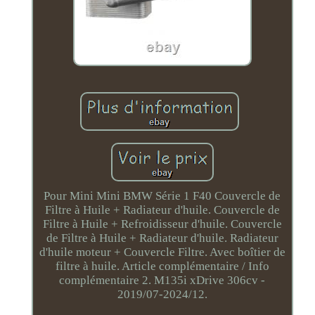
Pour Mini Mini BMW Série 1 F40 Couvercle de
Filtre à Huile + Radiateur d'huile. Couvercle de
Filtre à Huile + Refroidisseur d'huile. Couvercle
de Filtre à Huile + Radiateur d'huile. Radiateur
d'huile moteur + Couvercle Filtre. Avec boîtier de
filtre à huile. Article complémentaire / Info
complémentaire 2. M135i xDrive 306cv -
2019/07-2024/12.