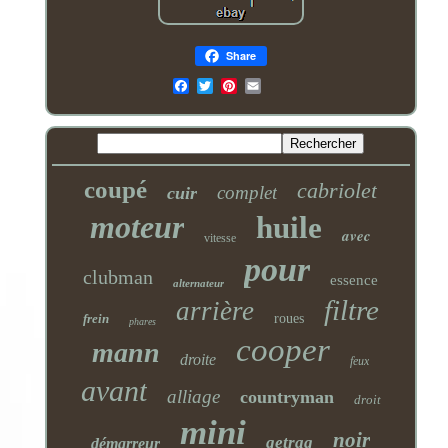
Share
Email
coupé
cabriolet
complet
cuir
moteur
huile
avec
vitesse
pour
clubman
essence
alternateur
filtre
arrière
frein
roues
phares
cooper
mann
droite
feux
avant
alliage
countryman
droit
mini
noir
getrag
démarreur