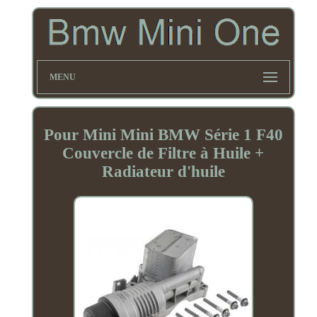
MENU
Pour Mini Mini BMW Série 1 F40
Couvercle de Filtre à Huile +
Radiateur d'huile