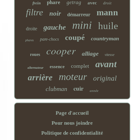
phare
getrag
avec
frein
droit
filtre
mann
noir
démarreur
mini
huile
gauche
droite
coupé
countryman
pare-chocs
phares
cooper
alliage
roues
vitesse
avant
complet
essence
alternateur
moteur
arrière
original
cuir
clubman
année
Page d'accueil
Pour nous joindre
Politique de confidentialité