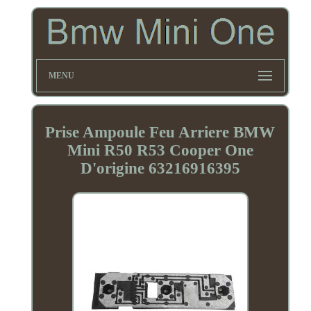
MENU
Prise Ampoule Feu Arriere BMW
Mini R50 R53 Cooper One
D'origine 63216916395