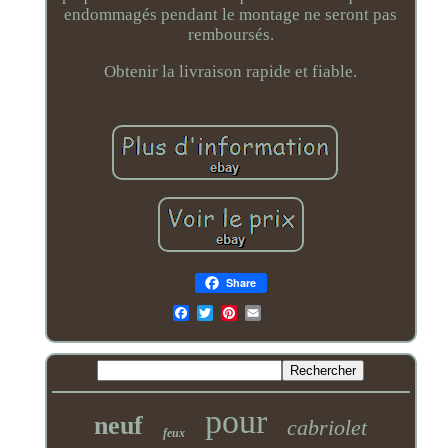
endommagés pendant le montage ne seront pas
remboursés.
Obtenir la livraison rapide et fiable.
Share
Email
pour
neuf
cabriolet
feux