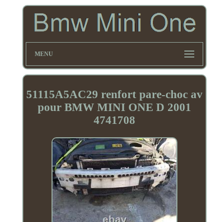
MENU
51115A5AC29 renfort pare-choc av
pour BMW MINI ONE D 2001
4741708