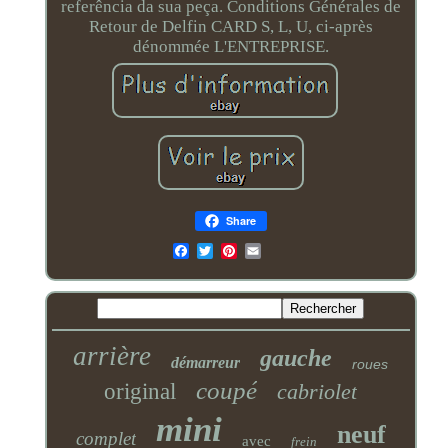
referência da sua peça. Conditions Générales de
Retour de Delfin CARD S, L, U, ci-après
dénommée L'ENTREPRISE.
Share
Email
arrière
gauche
démarreur
roues
coupé
original
cabriolet
mini
neuf
complet
avec
frein