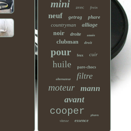
mini
avec
frein
neuf
getrag
phare
alliage
countryman
noir
droite
année
clubman
droit
pour
cuir
feux
huile
pare-chocs
filtre
alternateur
moteur
mann
avant
cooper
phares
essence
vitesse