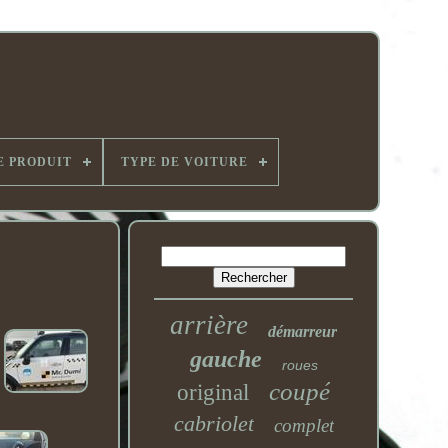
E PRODUIT
TYPE DE VOITURE
arrière
démarreur
gauche
roues
coupé
original
cabriolet
complet