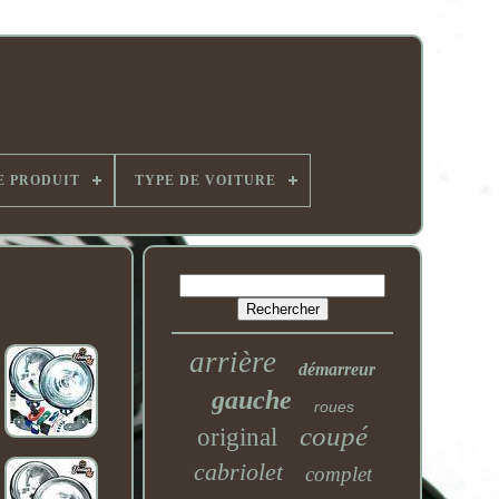
E PRODUIT
TYPE DE VOITURE
arrière
démarreur
gauche
roues
coupé
original
cabriolet
complet