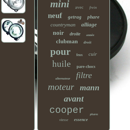
mini
avec
frein
neuf
getrag
phare
alliage
countryman
noir
droite
année
clubman
droit
pour
cuir
feux
huile
pare-chocs
filtre
alternateur
moteur
mann
avant
cooper
phares
essence
vitesse