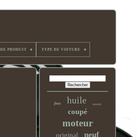
 DE PRODUIT
TYPE DE VOITURE
huile
feux
année
coupé
moteur
neuf
original