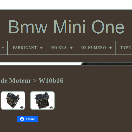
FABRICANT
NO KBA
OE NUMÉRO
TYPE
de Moteur > W10b16
Share