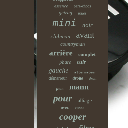
essence
pare-chocs
getrag
roues
mini
noir
avant
clubman
countryman
arrière
complet
cuir
phare
gauche
alternateur
démarreur
droite
droit
mann
frein
pour
alliage
avec
vitesse
cooper