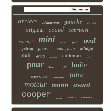
arrière
gauche
démarreur
roues
coupé
original
cabriolet
mini
neuf
complet
avec
frein
alliage
countryman
getrag
phare
noir
clubman
droite
droit
année
pour
huile
cuir
feux
filtre
pare-chocs
alternateur
moteur
avant
mann
cooper
essence
vitesse
phares