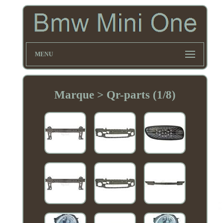
MENU
Marque > Qr-parts (1/8)