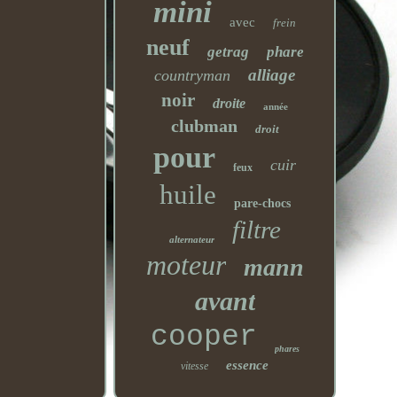
mini
avec
frein
neuf
getrag
phare
alliage
countryman
noir
droite
année
clubman
droit
pour
cuir
feux
huile
pare-chocs
filtre
alternateur
moteur
mann
avant
cooper
phares
essence
vitesse