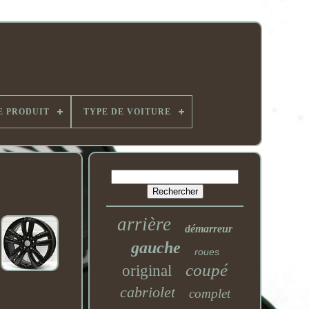
E PRODUIT
TYPE DE VOITURE
arrière
démarreur
gauche
roues
coupé
original
cabriolet
complet