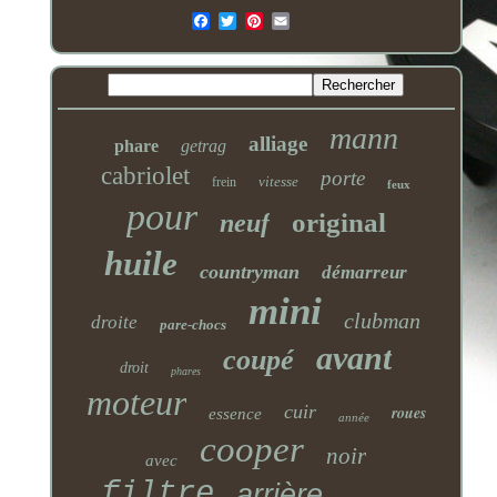
Email
mann
alliage
phare
getrag
cabriolet
porte
vitesse
frein
feux
pour
original
neuf
huile
countryman
démarreur
mini
clubman
droite
pare-chocs
avant
coupé
droit
phares
moteur
cuir
roues
essence
année
cooper
noir
avec
filtre
arrière