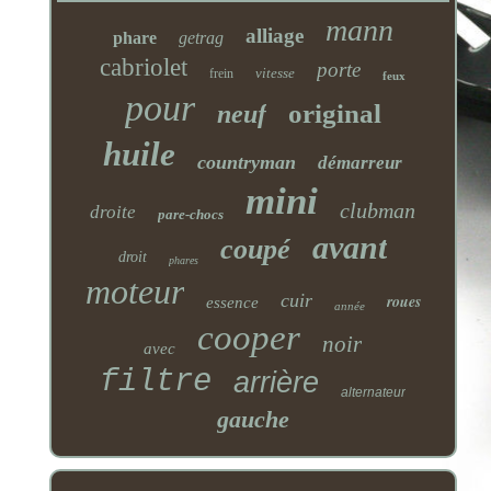
mann
alliage
phare
getrag
cabriolet
porte
vitesse
frein
feux
pour
original
neuf
huile
countryman
démarreur
mini
clubman
droite
pare-chocs
avant
coupé
droit
phares
moteur
cuir
roues
essence
année
cooper
noir
avec
filtre
arrière
alternateur
gauche