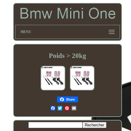
MENU
Poids > 20kg
Share
Email