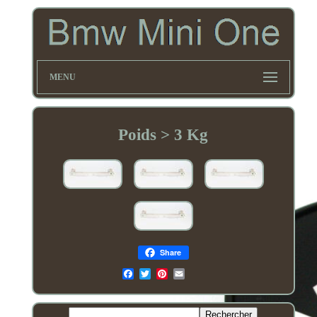
MENU
Poids > 3 Kg
Share
Email