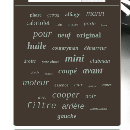
mann
alliage
phare
getrag
cabriolet
porte
vitesse
frein
feux
pour
original
neuf
huile
countryman
démarreur
mini
clubman
droite
pare-chocs
avant
coupé
droit
phares
moteur
cuir
roues
essence
année
cooper
noir
avec
filtre
arrière
alternateur
gauche