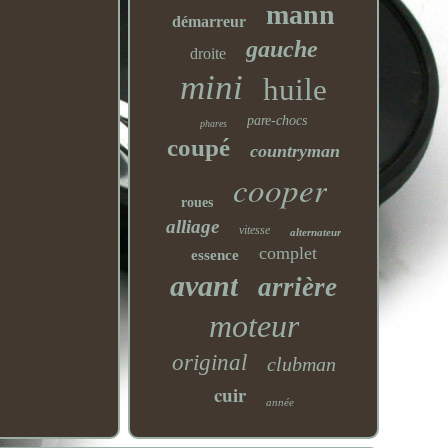
mann
démarreur
gauche
droite
mini
huile
pare-chocs
phares
coupé
countryman
cooper
roues
alliage
vitesse
alternateur
complet
essence
avant
arrière
moteur
original
clubman
cuir
année