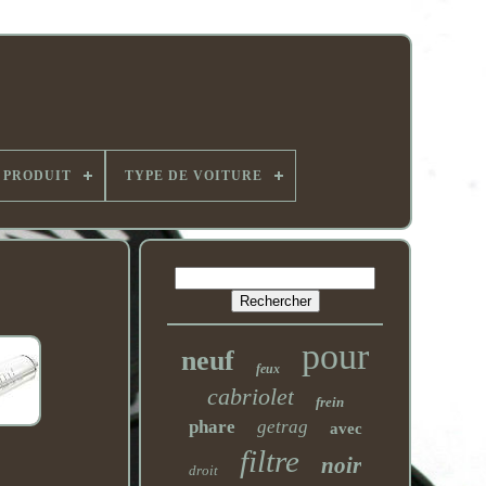
 PRODUIT
TYPE DE VOITURE
pour
neuf
feux
cabriolet
frein
phare
getrag
avec
filtre
noir
droit