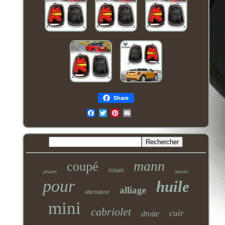
Share
Email
mann
coupé
roues
année
phares
pour
huile
alliage
alternateur
mini
cabriolet
cuir
droite