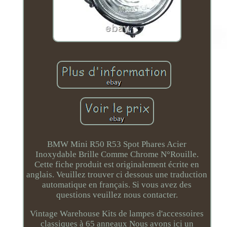
BMW Mini R50 R53 Spot Phares Acier
Inoxydable Brille Comme Chrome N°Rouille.
Cette fiche produit est originalement écrite en
anglais. Veuillez trouver ci dessous une traduction
automatique en français. Si vous avez des
questions veuillez nous contacter.
Vintage Warehouse Kits de lampes d'accessoires
classiques à 65 anneaux Nous avons ici un