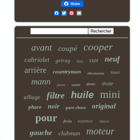
Share
Email
cooper
avant
coupé
neuf
cabriolet
cuir
getrag
feux
arrière
countryman
roues
alternateur
mann
droite
avec
année
phares
mini
huile
filtre
alliage
original
noir
phare
pare-chocs
pour
essence
frein
vitesse
moteur
gauche
clubman