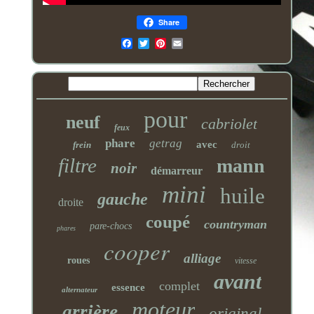
Share
Email
pour
neuf
cabriolet
feux
phare
getrag
avec
frein
droit
filtre
mann
noir
démarreur
mini
huile
gauche
droite
coupé
countryman
pare-chocs
phares
cooper
alliage
roues
vitesse
avant
complet
essence
alternateur
moteur
arrière
original