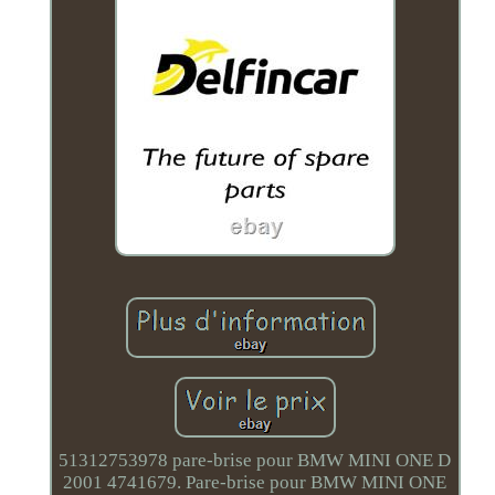
51312753978 pare-brise pour BMW MINI ONE D
2001 4741679. Pare-brise pour BMW MINI ONE