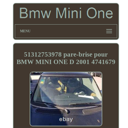
MENU
51312753978 pare-brise pour
BMW MINI ONE D 2001 4741679