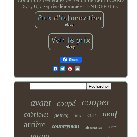
Conditions Générales de Retour de Delfin CARD
S, L, U, ci-après dénommée L'ENTREPRISE.
Share
Email
cooper
avant
coupé
neuf
cabriolet
cuir
getrag
feux
arrière
countryman
roues
alternateur
mann