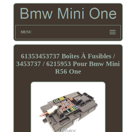
MENU
61353453737 Boîtes À Fusibles /
3453737 / 6215953 Pour Bmw Mini
R56 One