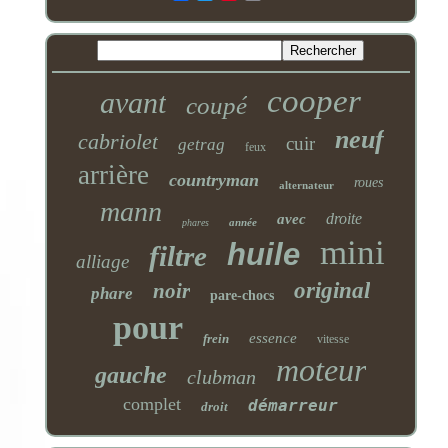
cooper
avant
coupé
neuf
cabriolet
cuir
getrag
feux
arrière
countryman
roues
alternateur
mann
droite
avec
année
phares
mini
huile
filtre
alliage
original
noir
phare
pare-chocs
pour
essence
frein
vitesse
moteur
gauche
clubman
complet
démarreur
droit