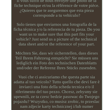
Il vous suffit de nous envoyer une photo de la
fiche technique et/ou la référence de votre pièce.
¿Quieres que te aseguremos que esta pieza
corresponde a tu vehículo?
Solo tienes que enviarnos una fotografía de la
ficha técnica y/o la referencia de tu pieza. Do you
want us to make sure that this part fits your
vehicle? Just send us a picture of the technical
data sheet and/or the reference of your part.
Möchten Sie, dass wir sicherstellen, dass dieses
Teil Ihrem Fahrzeug entspricht? Sie müssen uns
lediglich ein Foto des technischen Datenblatts
und/oder der Referenz Ihres Stücks zusenden.
Vuoi che ci assicuriamo che questa parte sia
adatta al tuo veicolo? Tutto quello che devi fare è
inviarci una foto della scheda tecnica e/o il
riferimento del tuo pezzo. Chcesz, zebysmy sie
upewnili, ze ta czesc bedzie pasowac do Twojego
pojazdu? Wszystko, co musisz zrobic, to przeslac
nam zdjecie karty technicznej i/lub numer