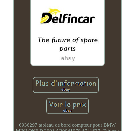
6936297 tableau de bord compteur pour BMW
MINI ONE D 2001 AR0041078 4741637. Tableau