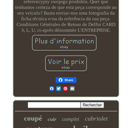
referencyjny swojego produktu. Quer que
tenhamos certeza de que esta peça corresponde ao
seu veículo? Basta enviar-nos uma fotografia da
ficha técnica e/ou da referência da sua peça.
Conditions Générales de Retour de Delfin CARD
S, L, U, ci-après dénommée L'ENTREPRISE.
Share
Email
coupé
cabriolet
complet
cuir