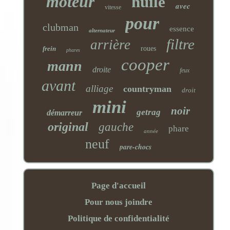
moteur
huile
avec
vitesse
pour
clubman
essence
alternateur
filtre
arrière
frein
roues
phares
cooper
mann
droite
feux
avant
alliage
countryman
droit
mini
noir
getrag
démarreur
original
gauche
phare
année
neuf
pare-chocs
Page d'accueil
Pour nous joindre
Politique de confidentialité