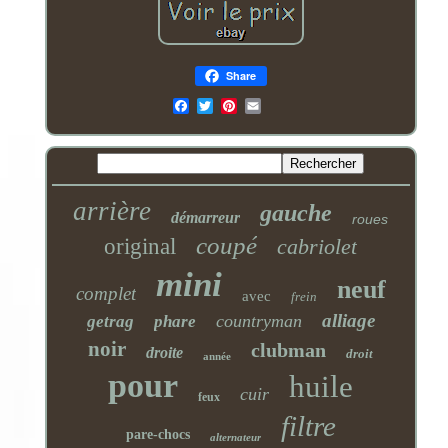
Share
Email
arrière
gauche
démarreur
roues
coupé
original
cabriolet
mini
neuf
complet
avec
frein
alliage
countryman
getrag
phare
noir
clubman
droite
droit
année
pour
huile
cuir
feux
filtre
pare-chocs
alternateur