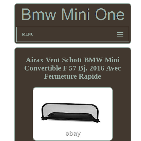
MENU
Airax Vent Schott BMW Mini
Convertible F 57 Bj. 2016 Avec
Fermeture Rapide