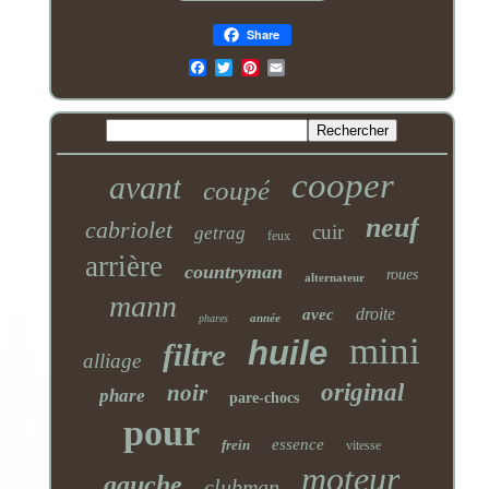
Share
Email
cooper
avant
coupé
neuf
cabriolet
cuir
getrag
feux
arrière
countryman
roues
alternateur
mann
droite
avec
année
phares
mini
huile
filtre
alliage
original
noir
phare
pare-chocs
pour
essence
frein
vitesse
moteur
gauche
clubman