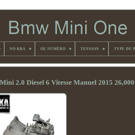
NO KBA
OE NUMÉRO
TENSION
TYPE DE 
ini 2.0 Diesel 6 Vitesse Manuel 2015 26,000