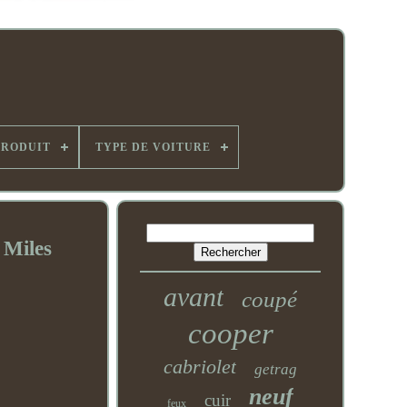
PRODUIT
TYPE DE VOITURE
 Miles
avant
coupé
cooper
cabriolet
getrag
neuf
cuir
feux