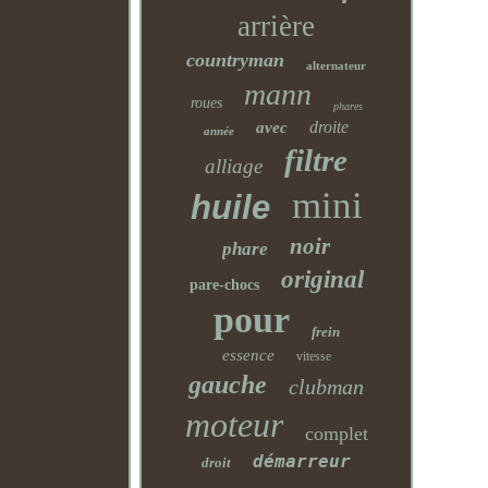
arrière
countryman
alternateur
mann
roues
phares
droite
avec
année
filtre
alliage
mini
huile
noir
phare
original
pare-chocs
pour
frein
essence
vitesse
gauche
clubman
moteur
complet
démarreur
droit