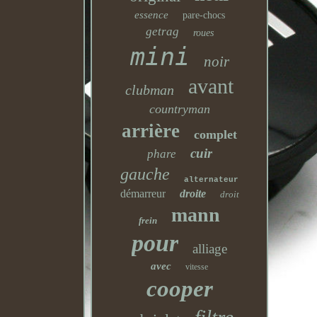
essence
pare-chocs
getrag
roues
mini
noir
avant
clubman
countryman
arrière
complet
cuir
phare
gauche
alternateur
démarreur
droite
droit
mann
frein
pour
alliage
avec
vitesse
cooper