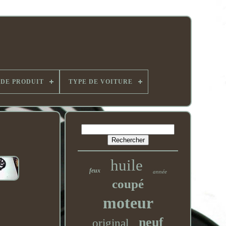
 DE PRODUIT
TYPE DE VOITURE
huile
feux
année
coupé
moteur
neuf
original