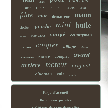
cabriolet
feux
phare
getrag
avec
frein
droit
filtre
mann
noir
démarreur
mini
huile
gauche
droite
coupé
countryman
pare-chocs
phares
cooper
alliage
roues
vitesse
avant
complet
essence
alternateur
moteur
arrière
original
cuir
clubman
année
Page d'accueil
Pour nous joindre
Politique de confidentialité