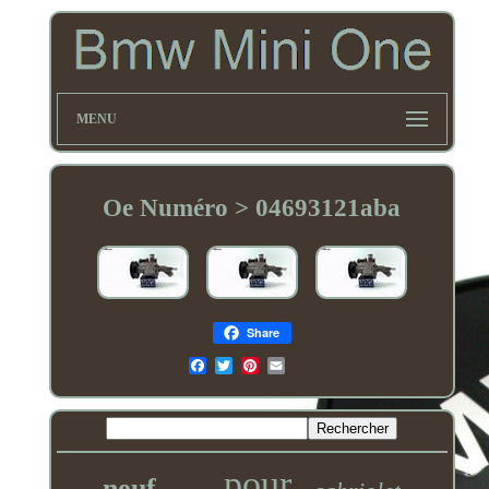
MENU
Oe Numéro > 04693121aba
Share
Email
pour
neuf