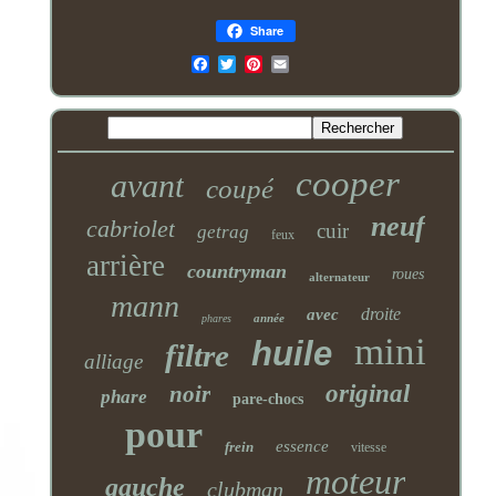
Share
Email
cooper
avant
coupé
neuf
cabriolet
cuir
getrag
feux
arrière
countryman
roues
alternateur
mann
droite
avec
année
phares
mini
huile
filtre
alliage
original
noir
phare
pare-chocs
pour
essence
frein
vitesse
moteur
gauche
clubman