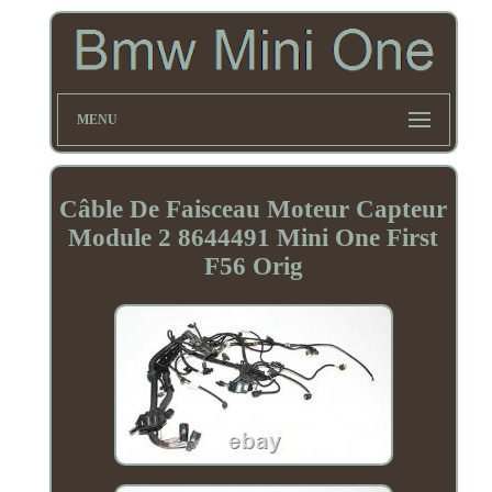
MENU
Câble De Faisceau Moteur Capteur
Module 2 8644491 Mini One First
F56 Orig