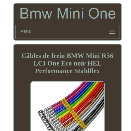
MENU
Câbles de frein BMW Mini R56
LCI One Eco noir HEL
Performance Stahlflex