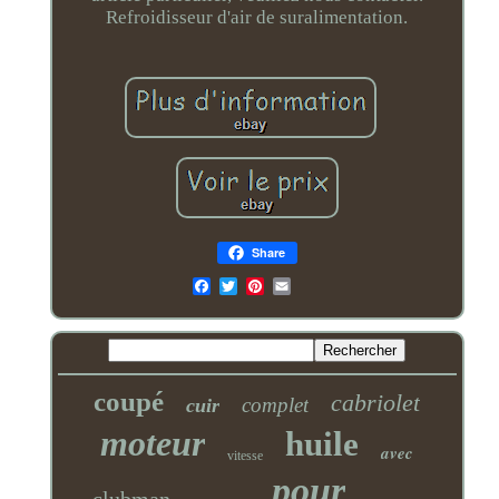
Refroidisseur d'air de suralimentation.
Share
Email
coupé
cabriolet
complet
cuir
moteur
huile
avec
vitesse
pour