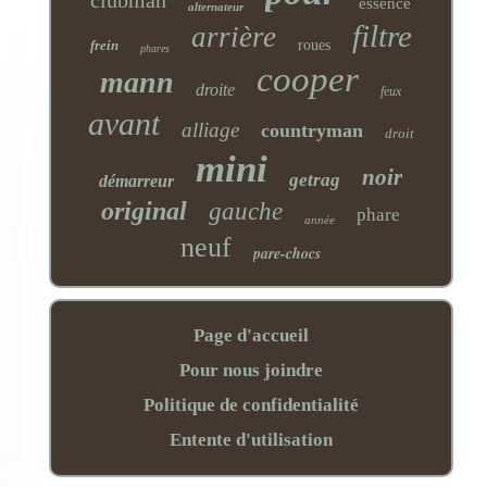
clubman
essence
alternateur
filtre
arrière
frein
roues
phares
cooper
mann
droite
feux
avant
alliage
countryman
droit
mini
noir
getrag
démarreur
original
gauche
phare
année
neuf
pare-chocs
Page d'accueil
Pour nous joindre
Politique de confidentialité
Entente d'utilisation