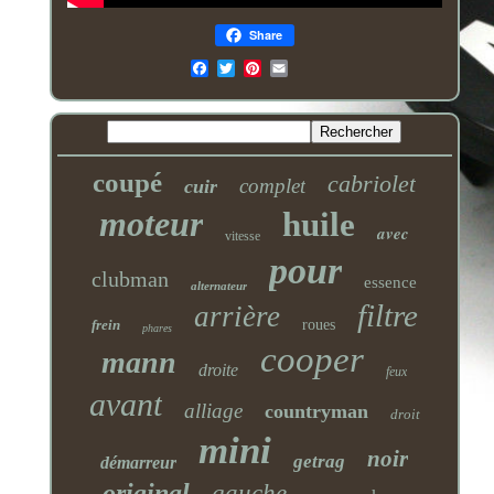
Share
Email
coupé
cabriolet
complet
cuir
moteur
huile
avec
vitesse
pour
clubman
essence
alternateur
filtre
arrière
frein
roues
phares
cooper
mann
droite
feux
avant
alliage
countryman
droit
mini
noir
getrag
démarreur
original
gauche