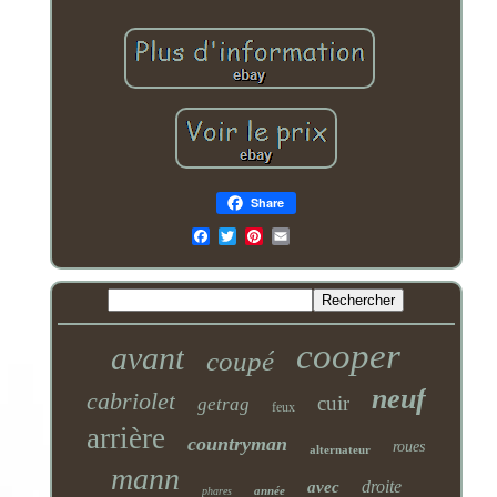
Share
Email
cooper
avant
coupé
neuf
cabriolet
cuir
getrag
feux
arrière
countryman
roues
alternateur
mann
droite
avec
année
phares