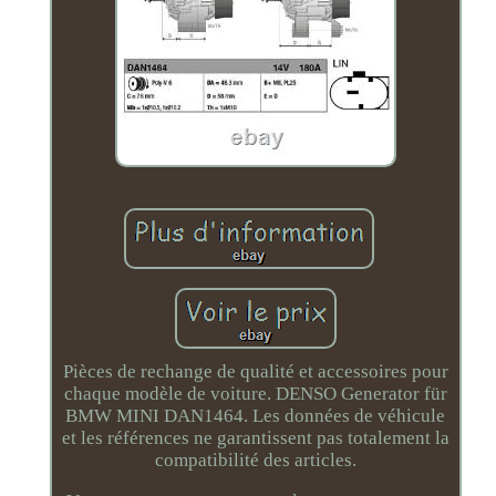
Pièces de rechange de qualité et accessoires pour
chaque modèle de voiture. DENSO Generator für
BMW MINI DAN1464. Les données de véhicule
et les références ne garantissent pas totalement la
compatibilité des articles.