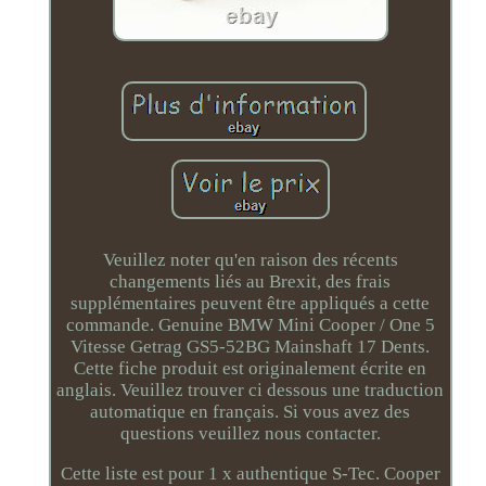
Veuillez noter qu'en raison des récents
changements liés au Brexit, des frais
supplémentaires peuvent être appliqués a cette
commande. Genuine BMW Mini Cooper / One 5
Vitesse Getrag GS5-52BG Mainshaft 17 Dents.
Cette fiche produit est originalement écrite en
anglais. Veuillez trouver ci dessous une traduction
automatique en français. Si vous avez des
questions veuillez nous contacter.
Cette liste est pour 1 x authentique S-Tec. Cooper