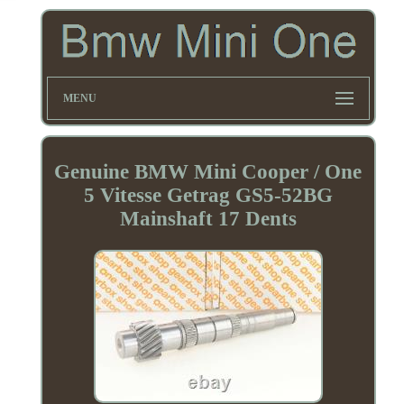
MENU
Genuine BMW Mini Cooper / One
5 Vitesse Getrag GS5-52BG
Mainshaft 17 Dents