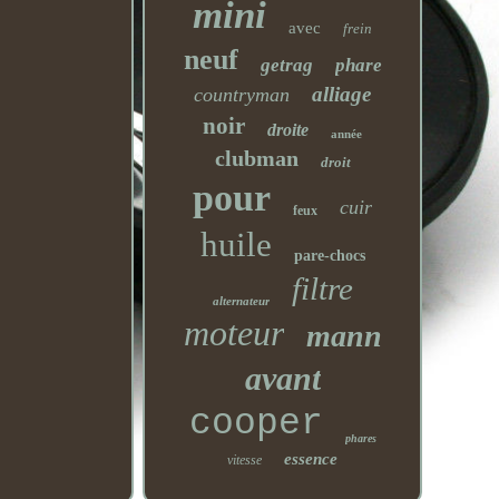
mini
avec
frein
neuf
getrag
phare
alliage
countryman
noir
droite
année
clubman
droit
pour
cuir
feux
huile
pare-chocs
filtre
alternateur
moteur
mann
avant
cooper
phares
essence
vitesse