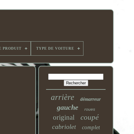
E PRODUIT
TYPE DE VOITURE
arrière
démarreur
gauche
roues
coupé
original
cabriolet
complet