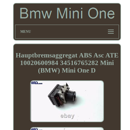
MENU
Hauptbremsaggregat ABS Asc ATE
10020600984 34516765282 Mini
(BMW) Mini One D