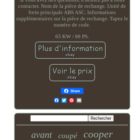
contacter. Nom de la pièce de rechange. Unité de
frein principale ABS ASC. Informations
supplémentaires sur la pièce de rechange. Tapez le
numéro de code.
65 KW / 88 PS.
Share
Email
cooper
avant
coupé