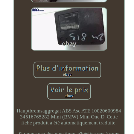
Hauptbremsaggregat ABS Asc ATE 10020600984
34516765282 Mini (BMW) Mini One D. Cette
fiche produit a été automatiquement traduite.
Si vous avez des questions, n'hésitez pas à nous