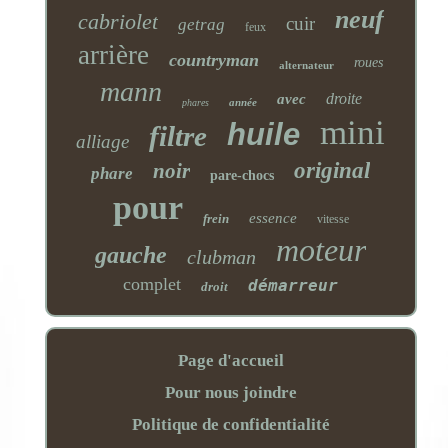
neuf
cabriolet
cuir
getrag
feux
arrière
countryman
roues
alternateur
mann
droite
avec
année
phares
mini
huile
filtre
alliage
original
noir
phare
pare-chocs
pour
essence
frein
vitesse
moteur
gauche
clubman
complet
démarreur
droit
Page d'accueil
Pour nous joindre
Politique de confidentialité