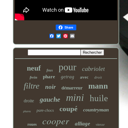
Share
Email
pour
neuf
cabriolet
feux
phare
getrag
avec
frein
droit
filtre
mann
noir
démarreur
mini
huile
gauche
droite
coupé
countryman
pare-chocs
phares
cooper
alliage
roues
vitesse