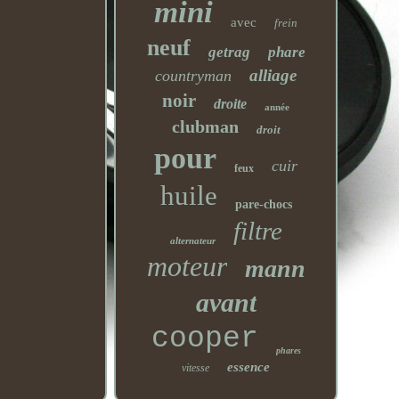
mini
avec
frein
neuf
getrag
phare
alliage
countryman
noir
droite
année
clubman
droit
pour
cuir
feux
huile
pare-chocs
filtre
alternateur
moteur
mann
avant
cooper
phares
essence
vitesse