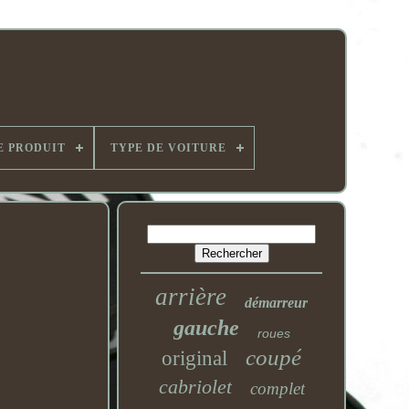
E PRODUIT
TYPE DE VOITURE
arrière
démarreur
gauche
roues
coupé
original
cabriolet
complet