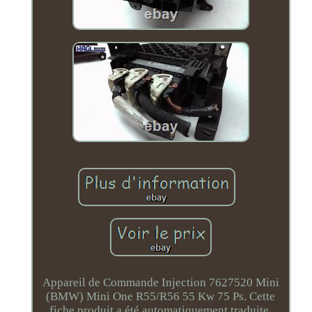
Appareil de Commande Injection 7627520 Mini
(BMW) Mini One R55/R56 55 Kw 75 Ps. Cette
fiche produit a été automatiquement traduite.