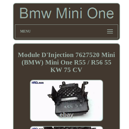
MENU
Module D'Injection 7627520 Mini
(BMW) Mini One R55 / R56 55
KW 75 CV