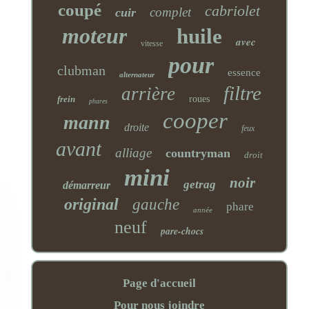
coupé
cabriolet
complet
cuir
moteur
huile
avec
vitesse
pour
clubman
essence
alternateur
filtre
arrière
frein
roues
phares
cooper
mann
droite
feux
avant
alliage
countryman
droit
mini
noir
getrag
démarreur
original
gauche
phare
année
neuf
pare-chocs
Page d'accueil
Pour nous joindre