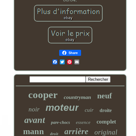
Share
Email
cooper
neuf
countryman
moteur
noir
cuir
droite
avant
complet
essence
pare-chocs
mann
arrière
original
droit