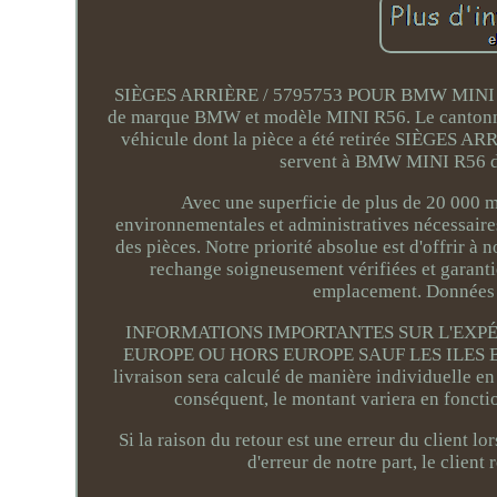
SIÈGES ARRIÈRE / 5795753 POUR BMW MINI R5
de marque BMW et modèle MINI R56. Le cantonne
véhicule dont la pièce a été retirée SIÈGES 
servent à BMW MINI R56 da
Avec une superficie de plus de 20 000 mè
environnementales et administratives nécessaire
des pièces. Notre priorité absolue est d'offrir à 
rechange soigneusement vérifiées et garantie
emplacement. Données d
INFORMATIONS IMPORTANTES SUR L'EXPÉDI
EUROPE OU HORS EUROPE SAUF LES ILES BA
livraison sera calculé de manière individuelle en
conséquent, le montant variera en fonctio
Si la raison du retour est une erreur du client lo
d'erreur de notre part, le clien