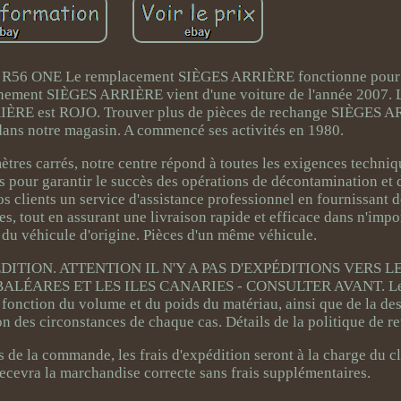
6 ONE Le remplacement SIÈGES ARRIÈRE fonctionne pour l
ment SIÈGES ARRIÈRE vient d'une voiture de l'année 2007. L
ARRIÈRE est ROJO. Trouver plus de pièces de rechange SIÈGES 
ns notre magasin. A commencé ses activités en 1980.
tres carrés, notre centre répond à toutes les exigences techniq
s pour garantir le succès des opérations de décontamination et 
nos clients un service d'assistance professionnel en fournissant 
s, tout en assurant une livraison rapide et efficace dans n'impo
u véhicule d'origine. Pièces d'un même véhicule.
TION. ATTENTION IL N'Y A PAS D'EXPÉDITIONS VERS LE
LÉARES ET LES ILES CANARIES - CONSULTER AVANT. Le c
 fonction du volume et du poids du matériau, ainsi que de la des
n des circonstances de chaque cas. Détails de la politique de re
rs de la commande, les frais d'expédition seront à la charge du cl
t recevra la marchandise correcte sans frais supplémentaires.