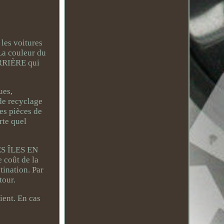
es voitures
a couleur du
ARRIÈRE qui
ues,
de recyclage
des pièces de
rte quel
S ÎLES EN
oût de la
tination. Par
tour.
ient. En cas