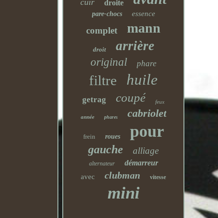
cuir
droite
essence
pare-chocs
mann
complet
arrière
droit
original
phare
huile
filtre
coupé
getrag
feux
cabriolet
année
phares
pour
frein
roues
gauche
alliage
démarreur
alternateur
clubman
avec
vitesse
mini