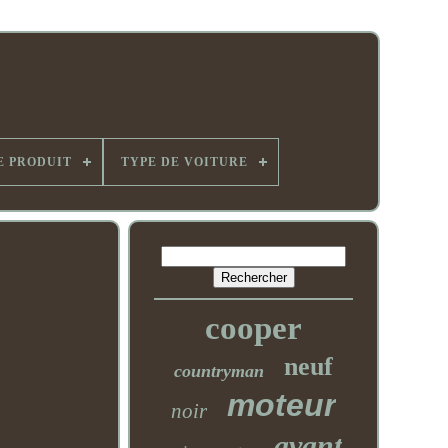
E PRODUIT
TYPE DE VOITURE
cooper
neuf
countryman
moteur
noir
avant