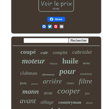
Share
Email
coupé
cabriolet
complet
cuir
moteur
huile
avec
vitesse
pour
clubman
essence
alternateur
filtre
arrière
frein
roues
phares
cooper
mann
droite
feux
avant
alliage
countryman
droit