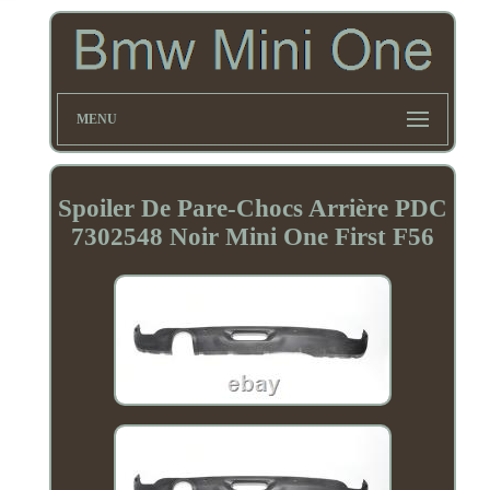
MENU
Spoiler De Pare-Chocs Arrière PDC
7302548 Noir Mini One First F56