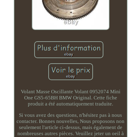
Volant Masse Oscillante Volant 0952074 Mini
One GS5-65BH BMW Original. Cette fiche
produit a été automatiquement traduite.
Si vous avez des questions, n'hésitez pas à nous
contacter. Bonnes nouvelles, Nous proposons non
seulement l'article ci-dessus, mais également de
nombreuses autres pièces. Veuillez jeter un oeil à