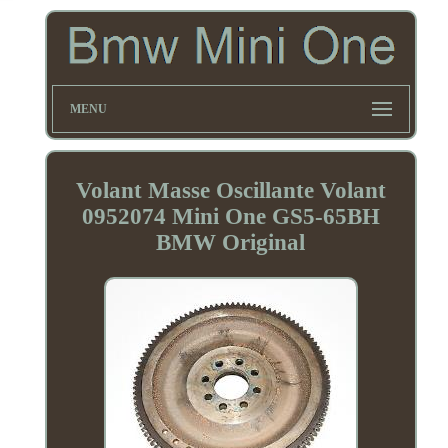
MENU
Volant Masse Oscillante Volant
0952074 Mini One GS5-65BH
BMW Original