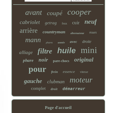
cooper
avant
coupé
neuf
cabriolet
cuir
getrag
feux
arrière
countryman
roues
alternateur
mann
droite
avec
année
phares
mini
huile
filtre
alliage
original
noir
phare
pare-chocs
pour
essence
frein
vitesse
moteur
gauche
clubman
complet
démarreur
droit
Page d'accueil