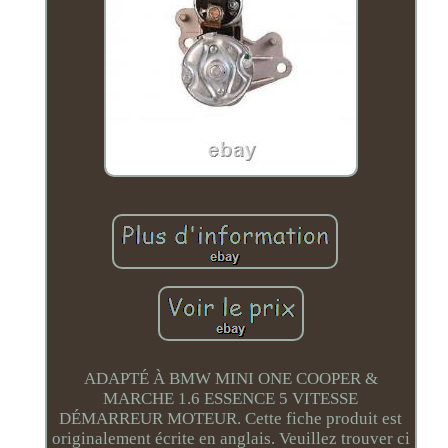
ADAPTÉ À BMW MINI ONE COOPER &
MARCHE 1.6 ESSENCE 5 VITESSE
DÉMARREUR MOTEUR. Cette fiche produit est
originalement écrite en anglais. Veuillez trouver ci