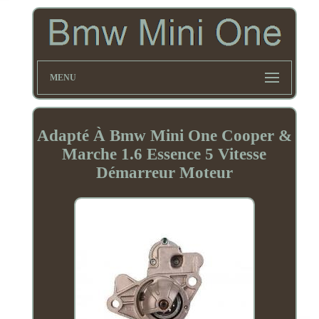
MENU
Adapté À Bmw Mini One Cooper &
Marche 1.6 Essence 5 Vitesse
Démarreur Moteur