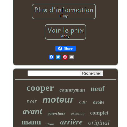
Share
Email
cooper
neuf
countryman
moteur
noir
cuir
droite
avant
complet
essence
pare-chocs
mann
arrière
original
droit