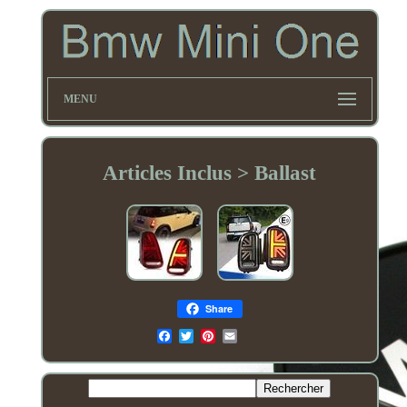
MENU
Articles Inclus > Ballast
Share
Email