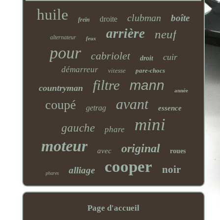
huile
clubman
boîte
droite
frein
arrière
neuf
alternateur
feux
pour
cabriolet
cuir
droit
démarreur
vitesse
pare-chocs
filtre
mann
countryman
année
avant
coupé
getrag
essence
mini
gauche
phare
moteur
original
avec
roues
cooper
noir
alliage
phares
Page d'accueil