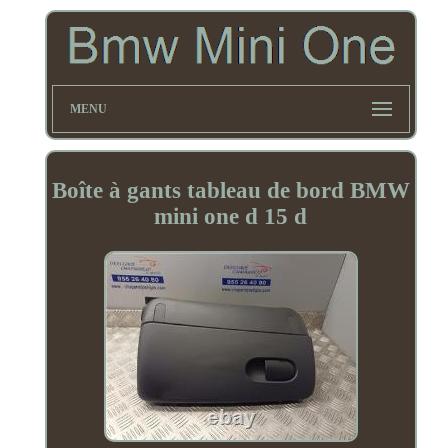
MENU
Boîte à gants tableau de bord BMW
mini one d 15 d