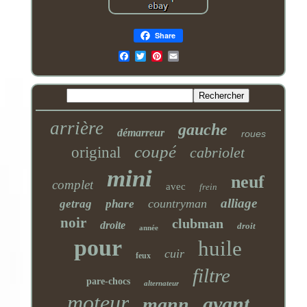
Share
Email
arrière
gauche
démarreur
roues
coupé
original
cabriolet
mini
neuf
complet
avec
frein
alliage
countryman
getrag
phare
noir
clubman
droite
droit
année
pour
huile
cuir
feux
filtre
pare-chocs
alternateur
moteur
avant
mann