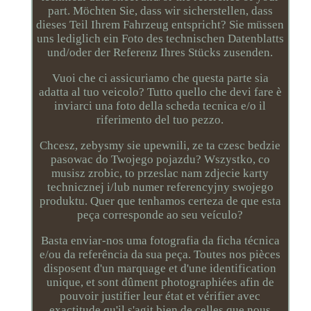
part. Möchten Sie, dass wir sicherstellen, dass
dieses Teil Ihrem Fahrzeug entspricht? Sie müssen
uns lediglich ein Foto des technischen Datenblatts
und/oder der Referenz Ihres Stücks zusenden.
Vuoi che ci assicuriamo che questa parte sia
adatta al tuo veicolo? Tutto quello che devi fare è
inviarci una foto della scheda tecnica e/o il
riferimento del tuo pezzo.
Chcesz, zebysmy sie upewnili, ze ta czesc bedzie
pasowac do Twojego pojazdu? Wszystko, co
musisz zrobic, to przeslac nam zdjecie karty
technicznej i/lub numer referencyjny swojego
produktu. Quer que tenhamos certeza de que esta
peça corresponde ao seu veículo?
Basta enviar-nos uma fotografia da ficha técnica
e/ou da referência da sua peça. Toutes nos pièces
disposent d'un marquage et d'une identification
unique, et sont dûment photographiées afin de
pouvoir justifier leur état et vérifier avec
exactitude qu'il s'agit bien de celles que nous